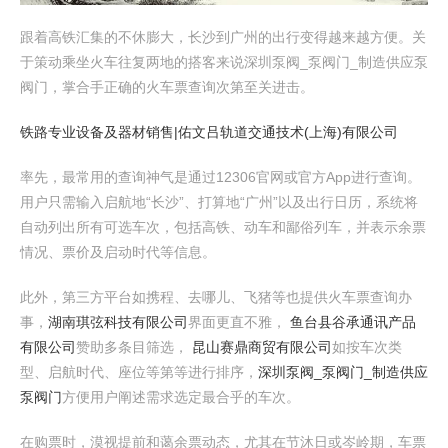
跟着高铁汇集的不休膨大，长沙到广州的出行变得越来越方便。关
于策动乘坐火车往复两地的搭客来说深圳泵阀_泵阀门_制造供应泵
阀门，掌合手正确的火车票查询次第至关进击。
铁路专业设备及器材销售|佑文吕轨道交通技术(上海)有限公司
率先，最常用的查询神气是通过12306官网或官方App进行查询。
用户只需输入启航地“长沙”、打算地“广州”以及出行日历，系统将
自动列出所有可选车次，包括高铁、动车和鄙俗列车，并表示余票
情况、票价及启动时代等信息。
此外，第三方平台如携程、去哪儿、飞猪等也提供火车票查询办
事，
湖南琪弦科技有限公司
界面更直不雅，
鱼台县谷承通讯产品
有限公司
赞助多条目筛选，
昆山赛鼎商贸有限公司
如按车次类
型、启航时代、座位等第等进行排序，
深圳泵阀_泵阀门_制造供应
泵阀门
方便用户阐述需求选定最合乎的车次。
在购票时，漠视提前和蔼余票动态，尤其在节沐日或岑岭期，车票