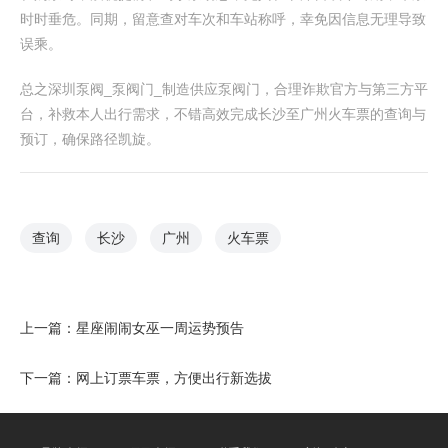
时时垂危。同期，留意查对车次和车站称呼，幸免因信息无理导致
误乘。
总之深圳泵阀_泵阀门_制造供应泵阀门，合理诈欺官方与第三方平
台，补救本人出行需求，不错高效完成长沙至广州火车票的查询与
预订，确保路径凯旋。
查询
长沙
广州
火车票
上一篇：
星座闹闹女巫一周运势预告
下一篇：
网上订票车票，方便出行新选拔